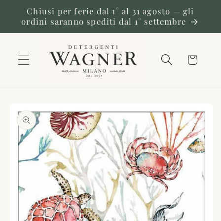
Vai
Chiusi per ferie dal 1° al 31 agosto — gli
direttamente
ordini saranno spediti dal 1° settembre
ai contenuti
Carrello
Passa alle
informazioni
sul prodotto