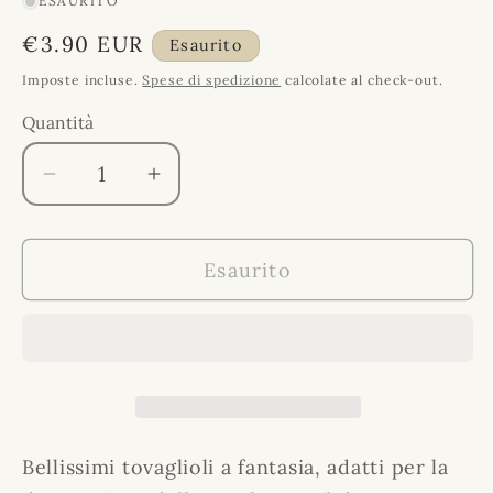
ESAURITO
Prezzo
€3.90 EUR
Esaurito
di
Imposte incluse.
Spese di spedizione
calcolate al check-out.
listino
Quantità
Quantità
Diminuisci
Aumenta
quantità
quantità
per
per
Esaurito
Tovagliolo
Tovagliolo
fantasia
fantasia
33
33
x
x
33
33
cm
cm
Animali
Animali
Bellissimi tovaglioli a fantasia, adatti per la
marini
marini