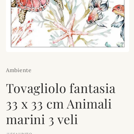
Apri
contenuti
multimediali
1
Ambiente
in
finestra
modale
Tovagliolo fantasia
33 x 33 cm Animali
marini 3 veli