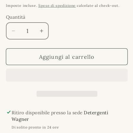
di
Imposte incluse.
Spese di spedizione
calcolate al check-out.
listino
Quantità
Quantità
Diminuisci
Aumenta
quantità
quantità
per
per
Aggiungi al carrello
Pulitore
Pulitore
Clima
Clima
condizionatore
condizionatore
Ritiro disponibile presso la sede
Detergenti
Wagner
Di solito pronto in 24 ore