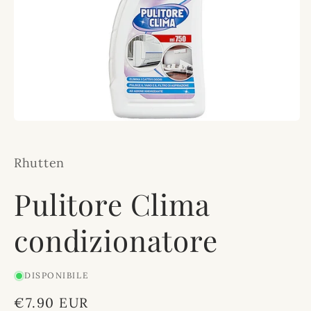
Apri
contenuti
multimediali
1
Rhutten
in
finestra
modale
Pulitore Clima
condizionatore
DISPONIBILE
Prezzo
€7.90 EUR