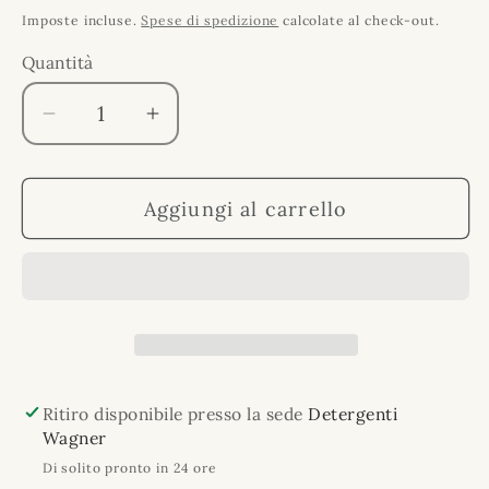
di
Imposte incluse.
Spese di spedizione
calcolate al check-out.
listino
Quantità
Quantità
Diminuisci
Aumenta
quantità
quantità
per
per
Aggiungi al carrello
Marvis
Marvis
Cinnamon
Cinnamon
Mint
Mint
dentifricio
dentifricio
25ml
25ml
Ritiro disponibile presso la sede
Detergenti
Wagner
Di solito pronto in 24 ore