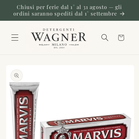
Vai
Chiusi per ferie dal 1° al 31 agosto — gli
direttamente
ordini saranno spediti dal 1° settembre
ai contenuti
Carrello
Passa alle
informazioni
sul prodotto