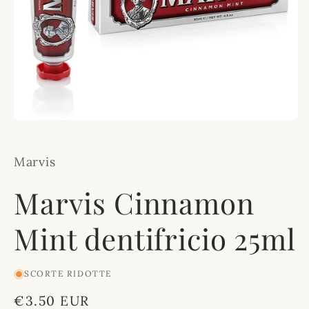
Apri
contenuti
multimediali
1
Marvis
in
finestra
modale
Marvis Cinnamon
Mint dentifricio 25ml
SCORTE RIDOTTE
Prezzo
€3.50 EUR