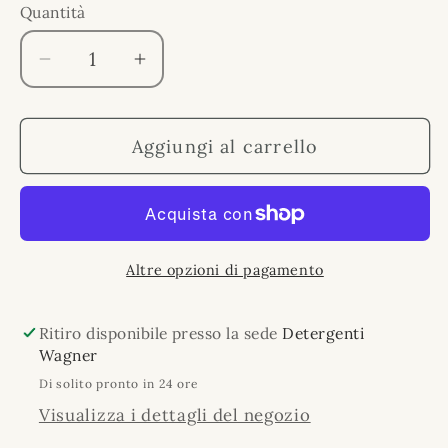
Quantità
Quantità
Diminuisci
Aumenta
quantità
quantità
per
per
Aggiungi al carrello
Frosch
Frosch
Detergente
Detergente
WC
WC
Limone
Limone
Disincrostante
Disincrostante
Altre opzioni di pagamento
750ml
750ml
-
-
Formula
Formula
Ritiro disponibile presso la sede
Detergenti
Ecologica
Ecologica
Wagner
Anticalcare
Anticalcare
Di solito pronto in 24 ore
Visualizza i dettagli del negozio