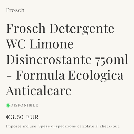
Frosch
Frosch Detergente
WC Limone
Disincrostante 750ml
- Formula Ecologica
Anticalcare
DISPONIBILE
Prezzo
€3.50 EUR
di
Imposte incluse.
Spese di spedizione
calcolate al check-out.
listino