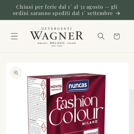
Vai
Chiusi per ferie dal 1° al 31 agosto — gli
direttamente
ordini saranno spediti dal 1° settembre
ai contenuti
Carrello
Passa alle
informazioni
sul prodotto