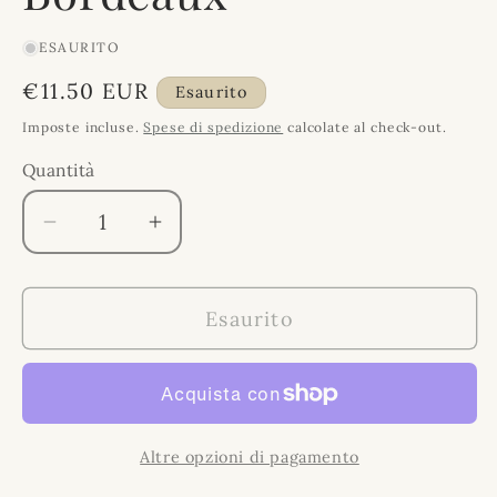
ESAURITO
Prezzo
€11.50 EUR
Esaurito
di
Imposte incluse.
Spese di spedizione
calcolate al check-out.
listino
Quantità
Quantità
Diminuisci
Aumenta
quantità
quantità
per
per
Esaurito
Fashion
Fashion
Colour
Colour
Milano
Milano
Tintura
Tintura
Bordeaux
Bordeaux
Altre opzioni di pagamento