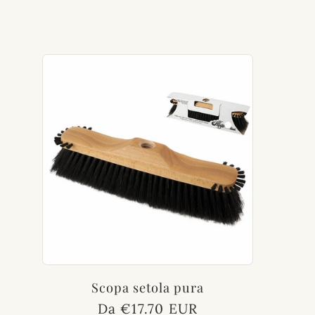
l
l
e
z
i
o
Scopa setola pura
Prezzo
Da €17.70 EUR