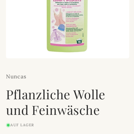
Medien
1
in
Modal
Nuncas
öffnen
Pflanzliche Wolle
und Feinwäsche
AUF LAGER