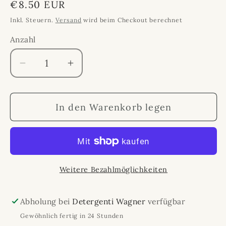
Normaler
€8.50 EUR
Preis
Inkl. Steuern.
Versand
wird beim Checkout berechnet
Anzahl
Anzahl
Verringere
Erhöhe
die
die
Menge
Menge
In den Warenkorb legen
für
für
Pflanzliche
Pflanzliche
Wolle
Wolle
und
und
Feinwäsche
Feinwäsche
Weitere Bezahlmöglichkeiten
Abholung bei
Detergenti Wagner
verfügbar
Gewöhnlich fertig in 24 Stunden