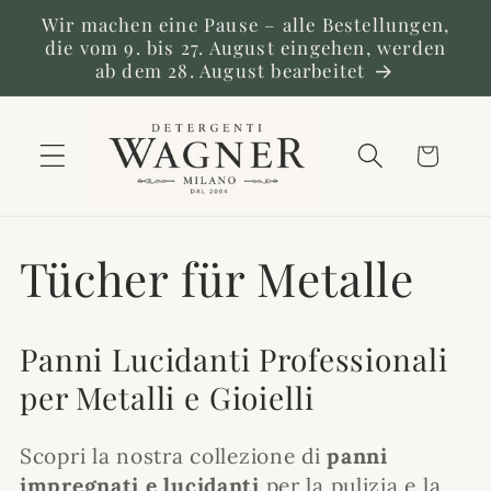
Direkt
Wir machen eine Pause – alle Bestellungen,
zum
die vom 9. bis 27. August eingehen, werden
Inhalt
ab dem 28. August bearbeitet
Warenkorb
K
Tücher für Metalle
a
Panni Lucidanti Professionali
t
per Metalli e Gioielli
e
Scopri la nostra collezione di
panni
impregnati e lucidanti
per la pulizia e la