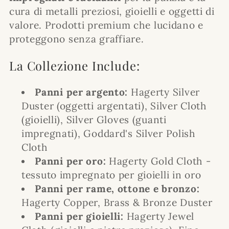
g
cura di metalli preziosi, gioielli e oggetti di
o
valore. Prodotti premium che lucidano e
proteggono senza graffiare.
r
La Collezione Include:
i
Panni per argento:
Hagerty Silver
e
Duster (oggetti argentati), Silver Cloth
(gioielli), Silver Gloves (guanti
:
impregnati), Goddard's Silver Polish
Cloth
Panni per oro:
Hagerty Gold Cloth -
tessuto impregnato per gioielli in oro
Panni per rame, ottone e bronzo:
Hagerty Copper, Brass & Bronze Duster
Panni per gioielli:
Hagerty Jewel