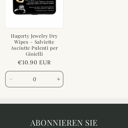
Hagerty Jewelry Dry
Wipes – Salviette
Asciutte Pulenti per
Gioielli
Normaler
€10.90 EUR
Preis
Verringere
Erhöhe
die
die
Menge
Menge
für
für
Default
Default
Title
Title
ABONNIEREN SIE