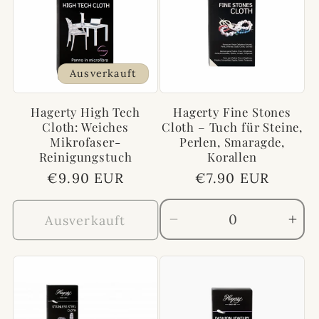
Title
Titl
Ausverkauft
Hagerty High Tech
Hagerty Fine Stones
Cloth: Weiches
Cloth – Tuch für Steine,
Mikrofaser-
Perlen, Smaragde,
Reinigungstuch
Korallen
Normaler
€9.90 EUR
Normaler
€7.90 EUR
Preis
Preis
Ausverkauft
Verringere
Erh
die
die
Menge
Me
für
für
Default
Def