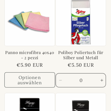
für
für
für
für
Default
Default
Default
Def
Title
Title
Title
Titl
Panno microfibra 40x40
Poliboy Poliertuch für
- 2 pezzi
Silber und Metall
Normaler
€5.90 EUR
Normaler
€5.50 EUR
Preis
Preis
Optionen
auswählen
Verringere
Erh
die
die
Menge
Me
für
für
Default
Def