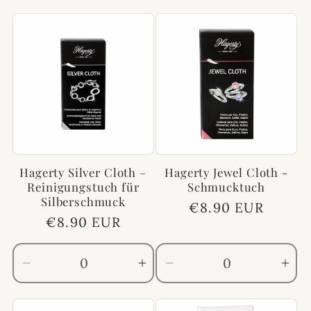
die
die
die
die
Menge
Menge
Menge
Me
für
für
für
für
Default
Default
Default
Def
Title
Title
Title
Titl
Hagerty Silver Cloth –
Hagerty Jewel Cloth -
Reinigungstuch für
Schmucktuch
Silberschmuck
Normaler
€8.90 EUR
Normaler
€8.90 EUR
Preis
Preis
Verringere
Erhöhe
Verringere
Erh
die
die
die
die
Menge
Menge
Menge
Me