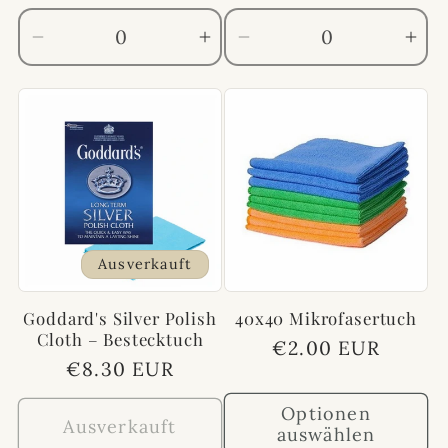
Preis
Verringere
Erhöhe
Verringere
Erh
die
die
die
die
Menge
Menge
Menge
Me
für
für
für
für
Default
Default
Default
Def
Title
Title
Title
Titl
Ausverkauft
Goddard's Silver Polish
40x40 Mikrofasertuch
Cloth – Bestecktuch
Normaler
€2.00 EUR
Normaler
€8.30 EUR
Preis
Preis
Optionen
Ausverkauft
auswählen