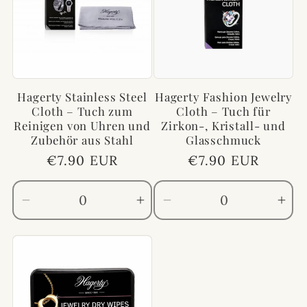
Title
Titl
Hagerty Stainless Steel
Hagerty Fashion Jewelry
Cloth – Tuch zum
Cloth – Tuch für
Reinigen von Uhren und
Zirkon-, Kristall- und
Zubehör aus Stahl
Glasschmuck
Normaler
€7.90 EUR
Normaler
€7.90 EUR
Preis
Preis
Verringere
Erhöhe
Verringere
Erh
die
die
die
die
Menge
Menge
Menge
Me
für
für
für
für
Default
Default
Default
Def
Title
Title
Title
Titl