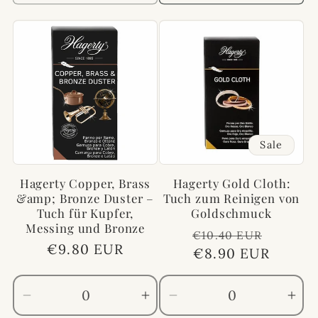
Sale
Hagerty Copper, Brass
Hagerty Gold Cloth:
&amp; Bronze Duster –
Tuch zum Reinigen von
Tuch für Kupfer,
Goldschmuck
Messing und Bronze
Normaler
Verkau
€10.40 EUR
Normaler
€9.80 EUR
Preis
€8.90 EUR
Preis
Verringere
Erhöhe
Verringere
Erh