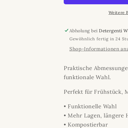
cm
cm
Weitere 
Dunkelblau
Dunkelbla
3-
3-
lagig
lagig
Abholung bei
Detergenti 
Gewöhnlich fertig in 24 S
Shop-Informationen an
Praktische Abmessunge
funktionale Wahl.
Perfekt für Frühstück, 
• Funktionelle Wahl
• Mehr Lagen, längere H
• Kompostierbar