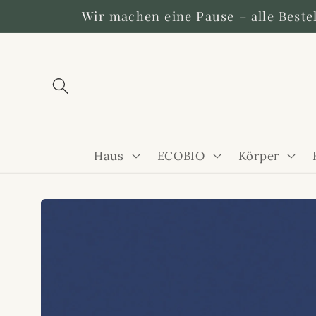
Direkt
Wir machen eine Pause – alle Beste
zum
Inhalt
Haus
ECOBIO
Körper
Zu
Produktinformationen
springen