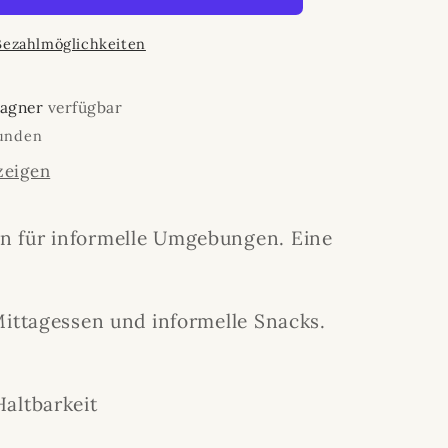
Bezahlmöglichkeiten
u
Wagner
verfügbar
tunden
zeigen
n für informelle Umgebungen. Eine
Mittagessen und informelle Snacks.
altbarkeit