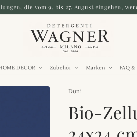
llungen, die vom 9. bis 27. August eingehen, wer
HOME DECOR
Zubehör
Marken
FAQ &
Duni
Bio-Zell
24x24 c