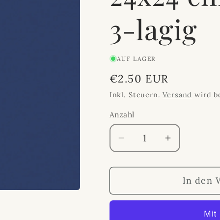
3-lagig
AUF LAGER
Normaler
€2.50 EUR
Preis
Inkl. Steuern.
Versand
wird b
Anzahl
Anzahl
Verringere
Erhöhe
die
die
Menge
Menge
In den 
für
für
Bio-
Bio-
Zelluloseserviette
Zellulosese
24x24
24x24