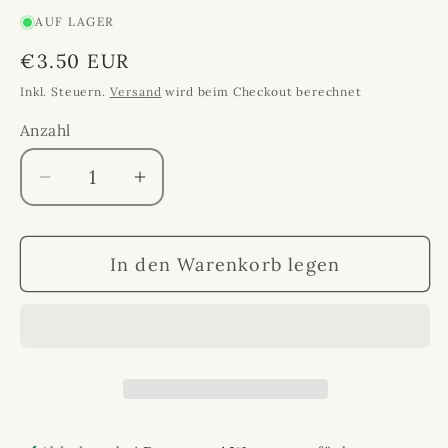
AUF LAGER
Normaler
€3.50 EUR
Preis
Inkl. Steuern.
Versand
wird beim Checkout berechnet
Anzahl
Anzahl
Verringere
Erhöhe
die
die
Menge
Menge
In den Warenkorb legen
für
für
Proraso
Proraso
Rasierschaum
Rasierschaum
400
400
ml
ml
trockene
trockene
Haut
Haut