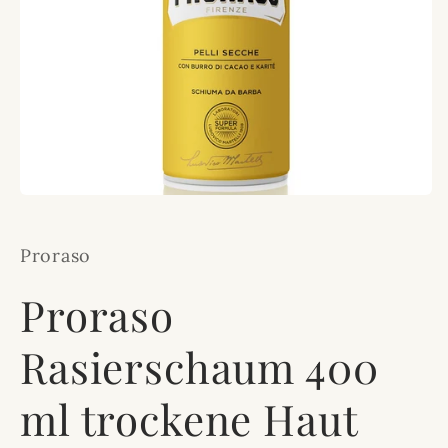
Medien
1
in
Modal
Proraso
öffnen
Proraso
Rasierschaum 400
ml trockene Haut